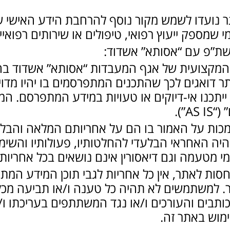
 נועדו לשמש מקור נוסף להרחבת הידע האישי 
 שמספק ייעוץ רפואי, טיפולים או שירותים רפואי
שת”פ עם “אסותא” אשדוד:
המקצועית של אגף המעבדות “אסותא” אשדוד ב
ילי האתר דואגים לכך שהתכנים המתפרסמים בו יהיו מדו
 ייתכנו אי-דיוקים או טעויות במידע המתפרסם. ה
A”).
כות על האמור בו הם על אחריותם המלאה והב
ה האחראי הבלעדי להחלטותיו, פעולותיו והשי
י מטעמה וגם דיאסורין אינם נושאים בכל אחריות
, נותנת החסות לאתר, אין כל אחריות לגבי תוכן המידע ה
 למשתמשים לא תהיה כל טענה ו/או תביעה מכל 
כותבים והעורכים ו/או נגד המשתתפים בעריכתו ו
ימוש באתר זה.