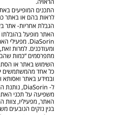
הראויה.
הַמִּשְׁתַּמְּשִׁים
בְּתוֹכְנַת
התכנים המופיעים באתר
קוֹרֵא־מָסָךְ;
לראות בהם או באתר כמי
לְחַץ
הגבלת אחריות- אתר ב
Control-
האתר מופעל בהובלתו 
F10
DiaSorin. מפע
לִפְתִיחַת
ומעודכנים. למרות זאת,
תַּפְרִיט
מתפרסמים “כמות שהם” (“S IS
נְגִישׁוּת.
השימוש באתר או הסתמ
כל אחד מהמשתמשים יהי
ובמידע באתר ואסותא ומ
ל- DiaSorin
משפיעה על תכני האתר.
האתר, מפעיליו, צוות ה
בגין נזקים הנובעים מש