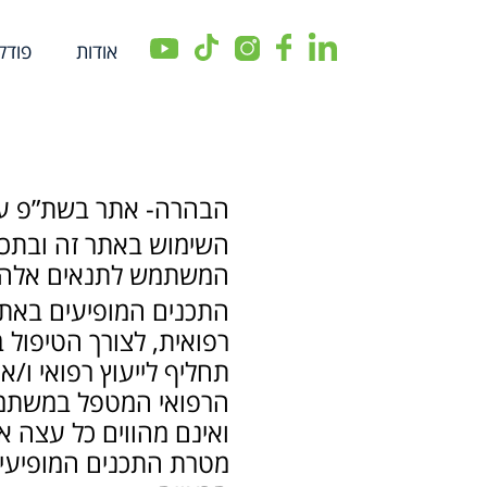
שִׂים
לֵב:
אודות
פודק
בְּאֲתָר
זֶה
מֻפְעֶלֶת
מַעֲרֶכֶת
נָגִישׁ
הבהרה- אתר בשת”פ עם
בִּקְלִיק
השימוש באתר זה ובתכני
הַמְּסַיַּעַת
לִנְגִישׁוּת
המשתמש לתנאים אלה, 
הָאֲתָר.
התכנים המופיעים באתר 
לְחַץ
רפואית, לצורך הטיפול 
Control-
תחליף לייעוץ רפואי ו/
F11
הרפואי המטפל במשתמש,
לְהַתְאָמַת
ואינם מהווים כל עצה א
הָאֲתָר
מטרת התכנים המופיעים
לְעִוְורִים