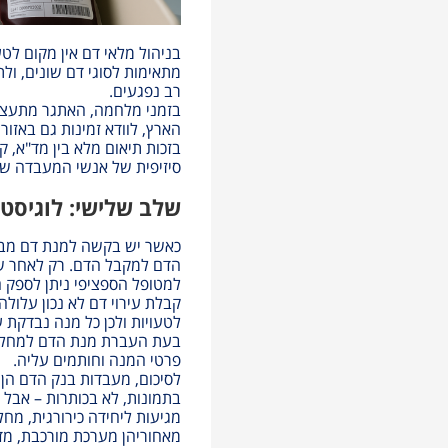
בניהול מלאי דם אין מקום לטע
מתאימות לסוגי דם שונים, ול
רב נפגעים.
בזמני מלחמה, האתגר מתעצם:
הארץ, לוודא זמינות גם באזור
בזכות תיאום מלא בין מד"א, ק
סיזיפית של אנשי המעבדה שמ
שלב שלישי: לוגיסטי
כאשר יש בקשה למנת דם מבו
הדם למקבל הדם. רק לאחר 
למטופל הספציפי ניתן לספק 
קבלת עירוי דם לא נכון עלולה 
לטעויות ולכן כל מנה נבדקת 
פרטי המנה וחותמים עליה.
לסיכום, מעבדות בנק הדם הן 
בתמונות, לא בכותרות – אבל ב
מגיעות ליחידה כירורגית, מחל
מאחוריהן מערכת מורכבת, מד