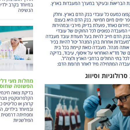
ת הבריאות ובעיקר במערך המעבדות בארץ.
במיוחד בקרב ילדי
הנשיפה
צו כמעט כל עובדי בנק הדם בארץ. וחלק
ר ימים מיום חמישי. בנק הדם היא בעצם
ירום כאחד, פועלת בדיוק מירבי ובמהירות
 המעבדה כפופים לכל החוקים של עובדי
נק הדם חייב להיות בעל תעודת עובד מעבדה
למעבדות אחרות בהן המנהל יכול להיות בכיר
ותה מנהל. מעבדה כזאת קיימת בכל בית
 של מד"א האחראי על איסוף, עיבוד, בדיקה
לכל בתי החולים ברחבי הארץ ולצה"ל
.
מעבדה המתחילה מיד לאחר תרומת הדם:
רולוגיות וסיווג
מחלות מעי דלק
הפשוטה שחוסכ
בדיקת צואה חינמית
הקלפרוטקטין מבחינ
קרוהן או כוליטיס כ
ובמיוחד בילדים, ה
ומפחיתה דרמטית א
הפולשניות