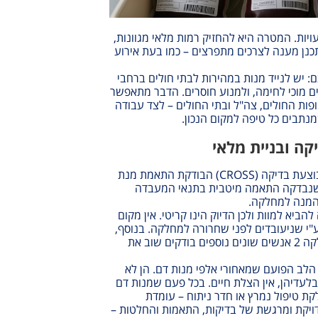
ויות. המטרה היא להחזיק רמות מלאי מגוונות,
תכנן מענה לצרכים מתפרצים – כמו בעת אירוע
 יש לנייד מנות במהירות לבתי חולים ברחבי
ים מוכי לחימה, ולמנוע חוסרים
.
הדבר מתאפשר
ופות החולים, צה"ל ובתי החולים – לצד עבודה
נתבים כל טיפה למקום הנכון
.
קה ובניית מלאי
צעת בדיקה (
CROSS
) הבודקת התאמת מנת
שנבדקה התאמה מיטבית בתנאי המעבדה
המנה למחלקה.
להביא למוות ולכן הדיוק הינו קריטי. אין מקום
ע"י שניעובדים לפני שחרורה למחלקה. בנוסף,
בעת העברת מנת הדם למחלקה 2 אנשים שונים נוספים בודקים שוב את
הלב הפועם שמאחורי אלפי מנות דם. הן לא
לעדיהן, אין הצלת חיים
.
בכל פעם שמנות דם
קת טיפול נמרץ או חדר ניתוח – עומדת
ויקת ומרגשת של בדיקות, התאמות והחלטות –