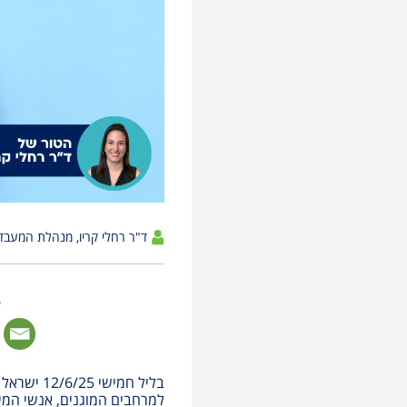
לְהַתְאָמַת
הָאֲתָר
לְעִוְורִים
הַמִּשְׁתַּמְּשִׁים
בְּתוֹכְנַת
קוֹרֵא־מָסָךְ;
לְחַץ
Control-
F10
לִפְתִיחַת
ד"ר רחלי קריו, מנהלת המעבדה 
תַּפְרִיט
נְגִישׁוּת.
ל
בליל חמישי
למרחבים המוגנים, אנשי המיל