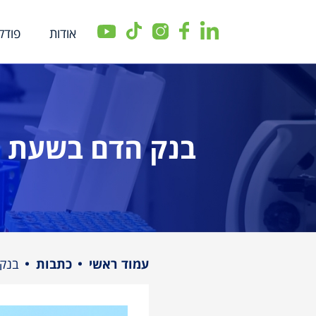
אודות
פודק
שִׂים
לֵב:
בְּאֲתָר
זֶה
בנק הדם בשעת ח
מֻפְעֶלֶת
מַעֲרֶכֶת
נָגִישׁ
בִּקְלִיק
הַמְּסַיַּעַת
לִנְגִישׁוּת
הָאֲתָר.
עמוד ראשי
כתבות
בנק 
לְחַץ
Control-
F11