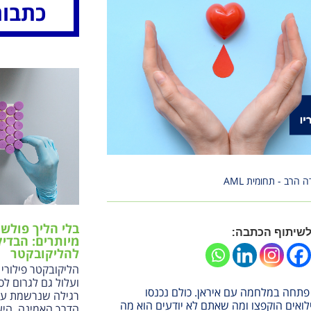
כתבות
הרב - תחומית AML
בלי הליך פולשנ
שיתוף הכתבה:
מיותרים: הבדי
להליקובקטר
הליקובקטר פילורי 
ועלול גם לגרום לס
 12/6/25 ישראל פתחה במלחמה עם איראן. כולם נכנסו
רגילה שנרשמת על
ואים הוקפצו ומה שאתם לא יודעים הוא מה
הדרך האמינה, היע