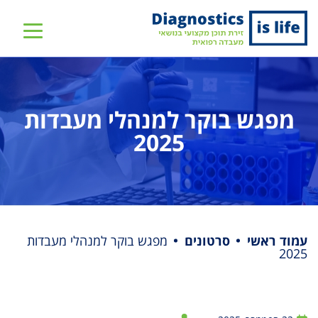
שִׂים
לֵב:
בְּאֲתָר
זֶה
מֻפְעֶלֶת
מַעֲרֶכֶת
מפגש בוקר למנהלי מעבדות
נָגִישׁ
2025
בִּקְלִיק
הַמְּסַיַּעַת
לִנְגִישׁוּת
הָאֲתָר.
עמוד ראשי
סרטונים
מפגש בוקר למנהלי מעבדות
2025