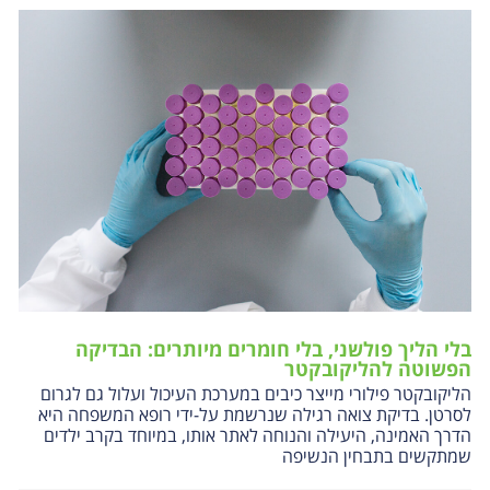
בלי הליך פולשני, בלי חומרים מיותרים: הבדיקה
הפשוטה להליקובקטר
הליקובקטר פילורי מייצר כיבים במערכת העיכול ועלול גם לגרום
לסרטן. בדיקת צואה רגילה שנרשמת על-ידי רופא המשפחה היא
הדרך האמינה, היעילה והנוחה לאתר אותו, במיוחד בקרב ילדים
שמתקשים בתבחין הנשיפה