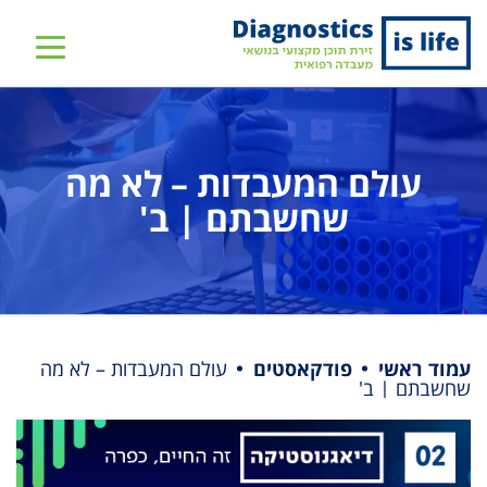
שִׂים
לֵב:
בְּאֲתָר
זֶה
מֻפְעֶלֶת
מַעֲרֶכֶת
עולם המעבדות – לא מה
נָגִישׁ
שחשבתם | ב'
בִּקְלִיק
הַמְּסַיַּעַת
לִנְגִישׁוּת
הָאֲתָר.
עמוד ראשי
פודקאסטים
עולם המעבדות – לא מה
שחשבתם | ב'