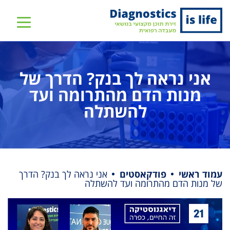
שִׂים
לֵב:
בְּאֲתָר
זֶה
מֻפְעֶלֶת
אני נראה לך בנק? הדרך של
מַעֲרֶכֶת
נָגִישׁ
מנות הדם מהתרומה ועד
בִּקְלִיק
להשתלה
הַמְּסַיַּעַת
לִנְגִישׁוּת
הָאֲתָר.
עמוד ראשי
פודקאסטים
אני נראה לך בנק? הדרך
של מנות הדם מהתרומה ועד להשתלה