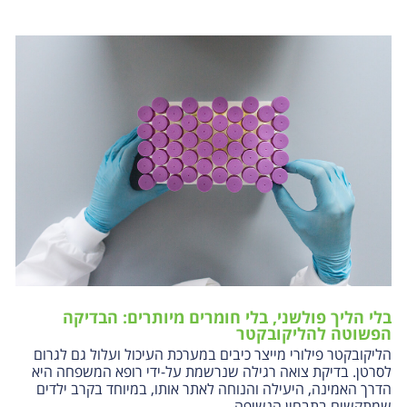
בלי הליך פולשני, בלי חומרים מיותרים: הבדיקה
הפשוטה להליקובקטר
הליקובקטר פילורי מייצר כיבים במערכת העיכול ועלול גם לגרום
לסרטן. בדיקת צואה רגילה שנרשמת על-ידי רופא המשפחה היא
הדרך האמינה, היעילה והנוחה לאתר אותו, במיוחד בקרב ילדים
שמתקשים בתבחין הנשיפה