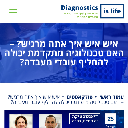
שִׂים
לֵב:
בְּאֲתָר
זֶה
מֻפְעֶלֶת
איש איש איך אתה מרגיש? –
מַעֲרֶכֶת
נָגִישׁ
האם טכנולוגיה מתקדמת יכולה
בִּקְלִיק
להחליף עובדי מעבדה?
הַמְּסַיַּעַת
לִנְגִישׁוּת
הָאֲתָר.
עמוד ראשי
פודקאסטים
איש איש איך אתה מרגיש?
– האם טכנולוגיה מתקדמת יכולה להחליף עובדי מעבדה?