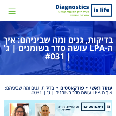
שִׂים
לֵב:
בְּאֲתָר
זֶה
מֻפְעֶלֶת
בדיקות, גנים ומה שביניהם: איך
מַעֲרֶכֶת
נָגִישׁ
ה-LPA עושה סדר בשומנים | ג'
בִּקְלִיק
| #031
הַמְּסַיַּעַת
לִנְגִישׁוּת
הָאֲתָר.
עמוד ראשי
פודקאסטים
בדיקות, גנים ומה שביניהם:
איך ה-LPA עושה סדר בשומנים | ג' | #031