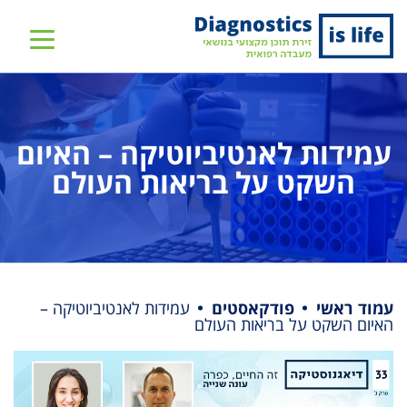
שִׂים
לֵב:
בְּאֲתָר
זֶה
מֻפְעֶלֶת
מַעֲרֶכֶת
עמידות לאנטיביוטיקה – האיום
נָגִישׁ
השקט על בריאות העולם
בִּקְלִיק
הַמְּסַיַּעַת
לִנְגִישׁוּת
הָאֲתָר.
עמוד ראשי
פודקאסטים
עמידות לאנטיביוטיקה –
האיום השקט על בריאות העולם