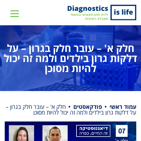
שִׂים
לֵב:
בְּאֲתָר
זֶה
מֻפְעֶלֶת
חלק א' – עובר חלק בגרון – על
מַעֲרֶכֶת
נָגִישׁ
דלקות גרון בילדים ולמה זה יכול
בִּקְלִיק
להיות מסוכן
הַמְּסַיַּעַת
לִנְגִישׁוּת
הָאֲתָר.
עמוד ראשי
פודקאסטים
חלק א' – עובר חלק בגרון –
על דלקות גרון בילדים ולמה זה יכול להיות מסוכן