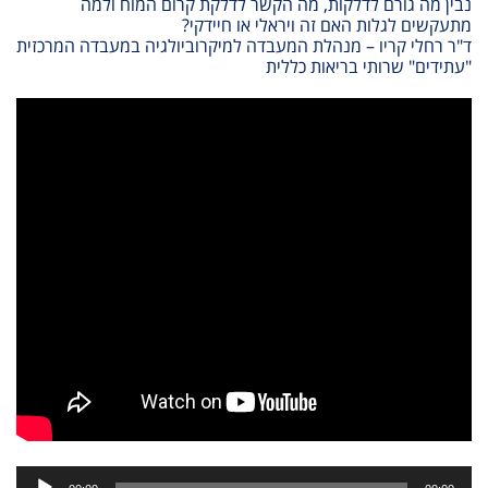
נבין מה גורם לדלקות, מה הקשר לדלקת קרום המוח ולמה
מתעקשים לגלות האם זה ויראלי או חיידקי?
ד"ר רחלי קריו – מנהלת המעבדה למיקרוביולגיה במעבדה המרכזית
"עתידים" שרותי בריאות כללית
נגן